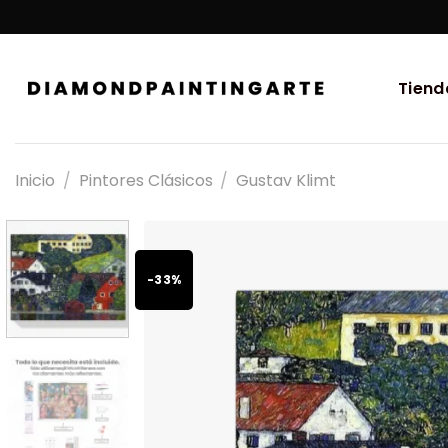
Tiend
Inicio
/
Pintores Clásicos
/
Gustav Klimt
-33%