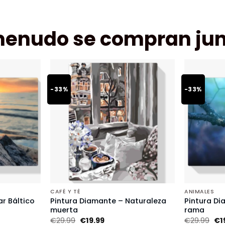
menudo se compran jun
-33%
-33%
CAFÉ Y TÉ
ANIMALES
r Báltico
Pintura Diamante – Naturaleza
Pintura Di
muerta
rama
€
29.99
€
19.99
€
29.99
€
1