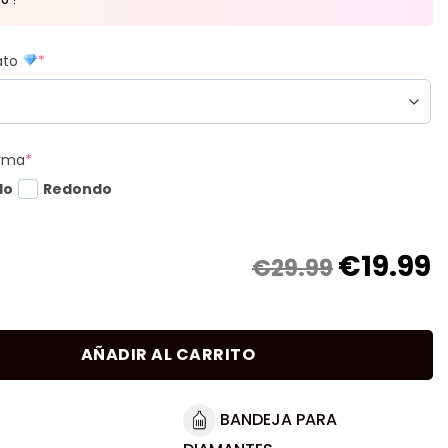
mato
*
orma
*
do
Redondo
€
19.99
€29.99
AÑADIR AL CARRITO
BANDEJA PARA