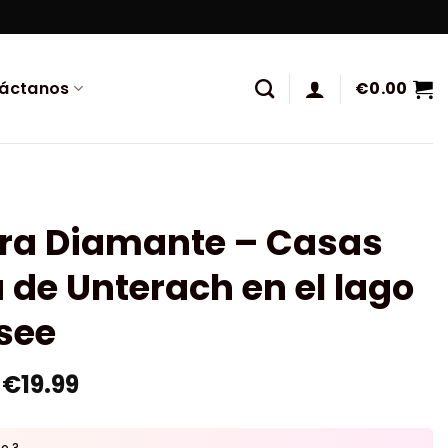
áctanos
€
0.00
ura Diamante – Casas
 de Unterach en el lago
see
€
19.99
to ?