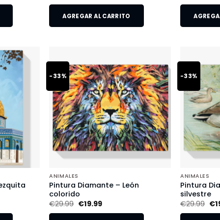
AGREGAR AL CARRITO
AGREGAR
-33%
-33%
ANIMALES
ANIMALES
ezquita
Pintura Diamante – León
Pintura Di
colorido
silvestre
€
29.99
€
19.99
€
29.99
€
1