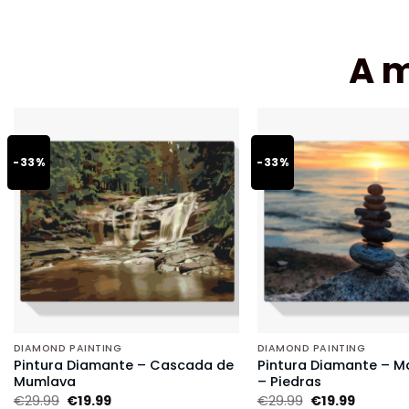
A 
-33%
-33%
DIAMOND PAINTING
DIAMOND PAINTING
Pintura Diamante – Cascada de
Pintura Diamante – Ma
Mumlava
– Piedras
€
29.99
€
19.99
€
29.99
€
19.99