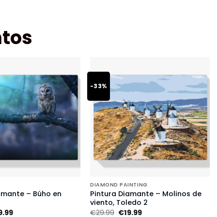
tos
-33%
DIAMOND PAINTING
amante – Búho en
Pintura Diamante – Molinos de
viento, Toledo 2
9.99
€
29.99
€
19.99