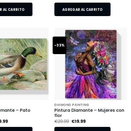
 AL CARRITO
AGREGAR AL CARRITO
-33%
DIAMOND PAINTING
amante – Pato
Pintura Diamante – Mujeres con
flor
9.99
€
29.99
€
19.99