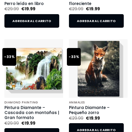
Perro leído en libro
floreciente
€
29.99
€
19.99
€
29.99
€
19.99
AGREGAR AL CARRITO
AGREGAR AL CARRITO
-33%
-33%
DIAMOND PAINTING
ANIMALES
Pintura Diamante –
Pintura Diamante –
Cascada con montañas |
Pequeño zorro
Gran formato
€
29.99
€
19.99
€
29.99
€
19.99
AGREGAR AL CARRITO