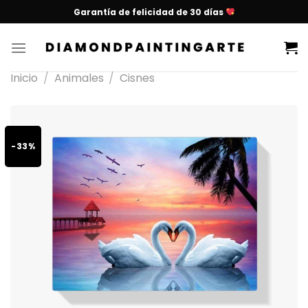
Garantía de felicidad de 30 días
Inicio
/
Animales
/
Cisnes
-33%