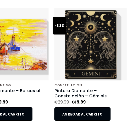
-33%
INTING
CONSTELACIÓN
amante – Barcos al
Pintura Diamante –
Constelación – Géminis
9.99
€
29.99
€
19.99
 AL CARRITO
AGREGAR AL CARRITO