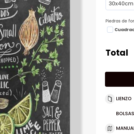
Piedras de f
Cuadra
Total
LIENZO
BOLSAS
MANUA