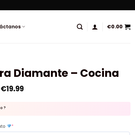
áctanos
€
0.00
ura Diamante – Cocina
€
19.99
to ?
mato
*