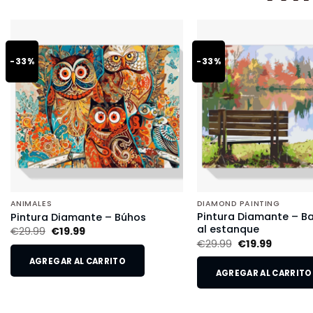
-33%
-33%
ANIMALES
DIAMOND PAINTING
Pintura Diamante – B
Pintura Diamante – Búhos
al estanque
€
29.99
€
19.99
€
29.99
€
19.99
AGREGAR AL CARRITO
AGREGAR AL CARRITO