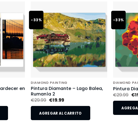
-33%
-33%
DIAMOND PAINTING
DIAMOND PA
tardecer en
Pintura Diamante – Lago Balea,
Pintura Di
Rumanía 2
€
29.99
€
1
€
29.99
€
19.99
AGREGAR
AGREGAR AL CARRITO