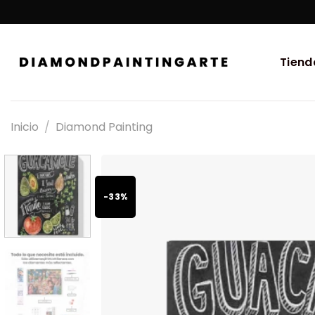
Tiend
Inicio
/
Diamond Painting
-33%