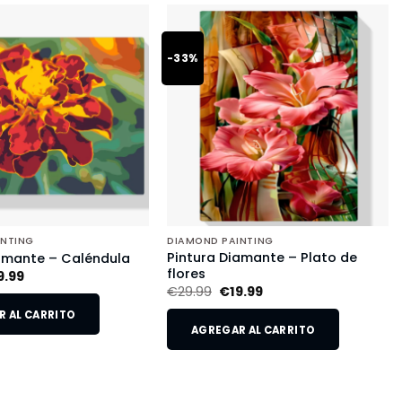
-33%
INTING
DIAMOND PAINTING
Pintura Diamante – Plato de
amante – Caléndula
flores
9.99
€
29.99
€
19.99
 AL CARRITO
AGREGAR AL CARRITO