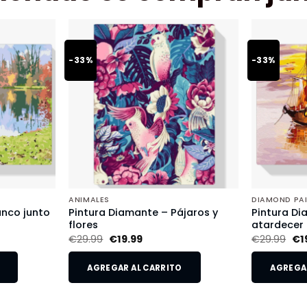
-33%
-33%
ANIMALES
DIAMOND PA
anco junto
Pintura Diamante – Pájaros y
Pintura Di
flores
atardecer
€
29.99
€
19.99
€
29.99
€
1
AGREGAR AL CARRITO
AGREGAR