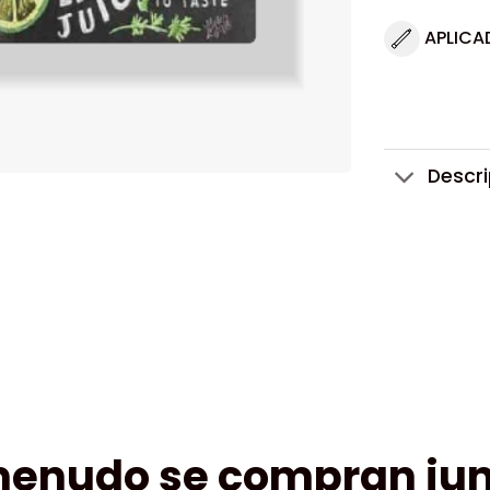
APLICA
Descr
menudo se compran jun