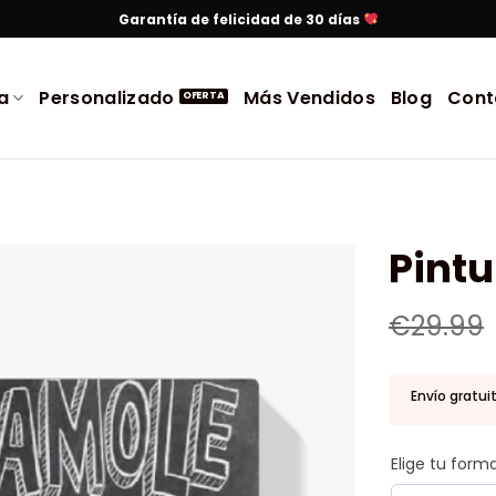
Garantía de felicidad de 30 días
a
Personalizado
Más Vendidos
Blog
Cont
Pint
€
29.99
Envío gratui
Elige tu for