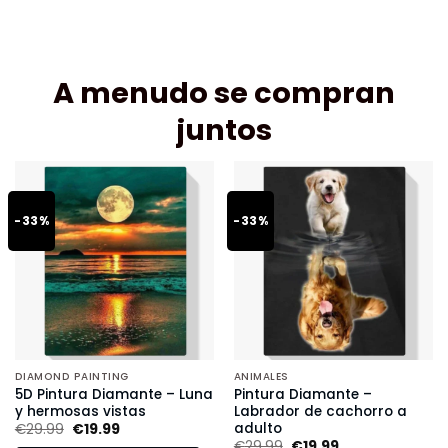
A menudo se compran
juntos
-33%
-33%
DIAMOND PAINTING
ANIMALES
5D Pintura Diamante – Luna
Pintura Diamante –
y hermosas vistas
Labrador de cachorro a
adulto
€
29.99
€
19.99
€
29.99
€
19.99