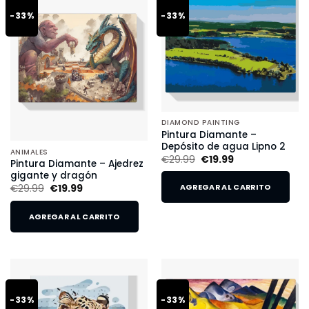
-33%
-33%
DIAMOND PAINTING
Pintura Diamante –
Depósito de agua Lipno 2
ANIMALES
€
29.99
€
19.99
Pintura Diamante – Ajedrez
gigante y dragón
€
29.99
€
19.99
AGREGAR AL CARRITO
AGREGAR AL CARRITO
-33%
-33%