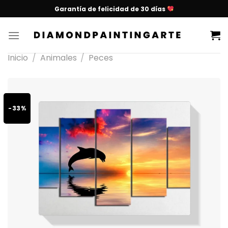
Garantía de felicidad de 30 días
Inicio
/
Animales
/
Peces
-33%