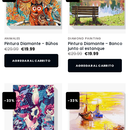
ANIMALES
DIAMOND PAINTING
Pintura Diamante – Banco
Pintura Diamante – Búhos
junto al estanque
€
29.99
€
19.99
€
29.99
€
19.99
AGREGAR AL CARRITO
AGREGAR AL CARRITO
-33%
-33%