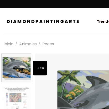
Tiend
Inicio
/
Animales
/
Peces
-33%