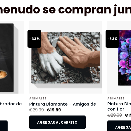
menudo se compran jun
-33%
-33%
ANIMALES
ANIMALES
abrador de
Pintura D
Pintura Diamante – Amigos de
con flor
€
29.99
€
19.99
€
29.99
€
1
AGREGAR AL CARRITO
AGREGAR