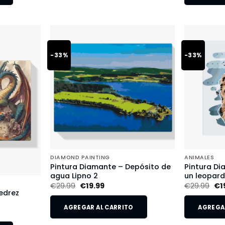
-33%
-33%
DIAMOND PAINTING
ANIMALES
Pintura Diamante – Depósito de
Pintura Di
agua Lipno 2
un leopar
€
29.99
€
19.99
€
29.99
€
1
edrez
AGREGAR AL CARRITO
AGREGAR