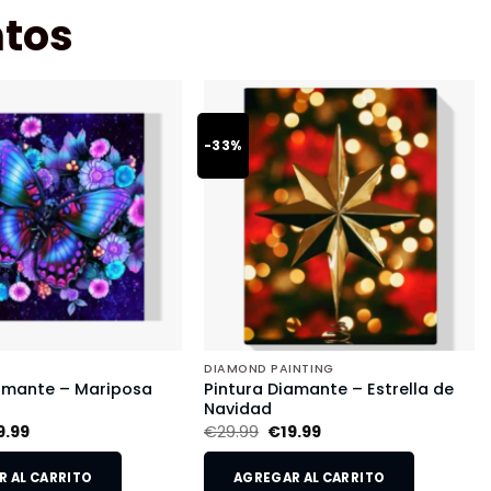
tos
-33%
DIAMOND PAINTING
iamante – Mariposa
Pintura Diamante – Estrella de
Navidad
9.99
€
29.99
€
19.99
 AL CARRITO
AGREGAR AL CARRITO