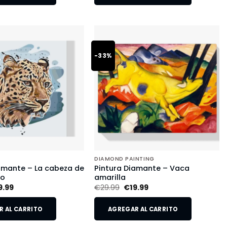
-33%
DIAMOND PAINTING
amante – La cabeza de
Pintura Diamante – Vaca
do
amarilla
9.99
€
29.99
€
19.99
 AL CARRITO
AGREGAR AL CARRITO