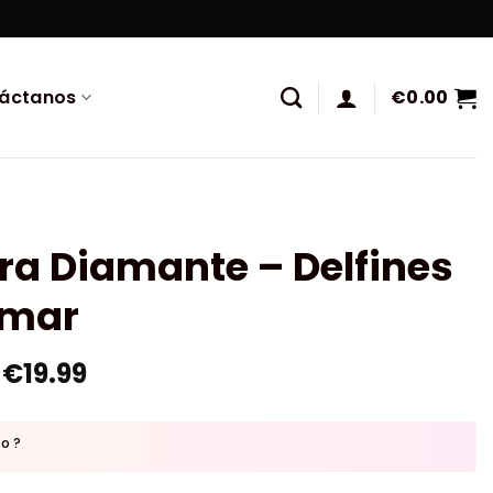
áctanos
€
0.00
ra Diamante – Delfines
 mar
€
19.99
to ?