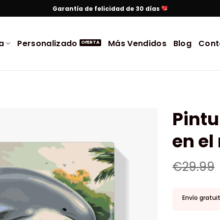
Garantía de felicidad de 30 días
a
Personalizado
Más Vendidos
Blog
Cont
Pintu
en el
€
29.99
Envío gratui