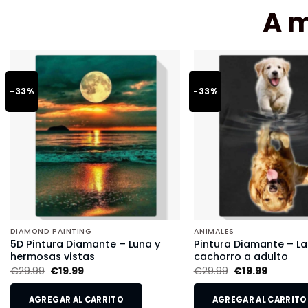
A 
-33%
-33%
DIAMOND PAINTING
ANIMALES
5D Pintura Diamante – Luna y
Pintura Diamante – L
hermosas vistas
cachorro a adulto
€
29.99
€
19.99
€
29.99
€
19.99
AGREGAR AL CARRITO
AGREGAR AL CARRITO