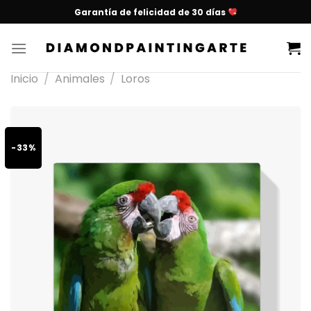
Garantía de felicidad de 30 días
Inicio
/
Animales
/
Loros
-33%