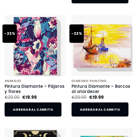
-33%
-33%
ANIMALES
DIAMOND PAINTING
Pintura Diamante – Pájaros
Pintura Diamante – Barcos
y flores
al atardecer
€
29.99
€
19.99
€
29.99
€
19.99
AGREGAR AL CARRITO
AGREGAR AL CARRITO