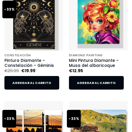
-33%
CONSTELACIÓN
DIAMOND PAINTING
Pintura Diamante –
Mini Pintura Diamante –
Constelación – Géminis
Musa del albaricoque
€
29.99
€
19.99
€
12.95
AGREGAR AL CARRITO
AGREGAR AL CARRITO
-33%
-33%