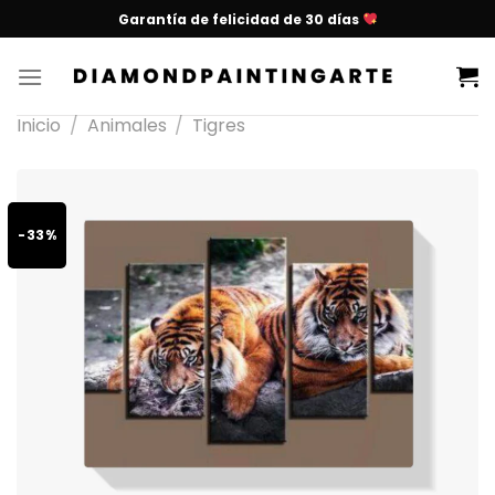
Garantía de felicidad de 30 días
Inicio
/
Animales
/
Tigres
-33%