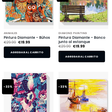
ANIMALES
DIAMOND PAINTING
Pintura Diamante – Banco
Pintura Diamante – Búhos
junto al estanque
€
29.99
€
19.99
€
29.99
€
19.99
AGREGAR AL CARRITO
AGREGAR AL CARRITO
-33%
-33%