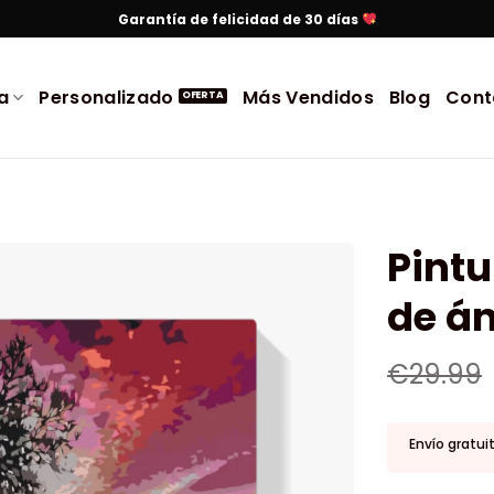
Garantía de felicidad de 30 días
a
Personalizado
Más Vendidos
Blog
Cont
Pint
de á
€
29.99
Envío gratui