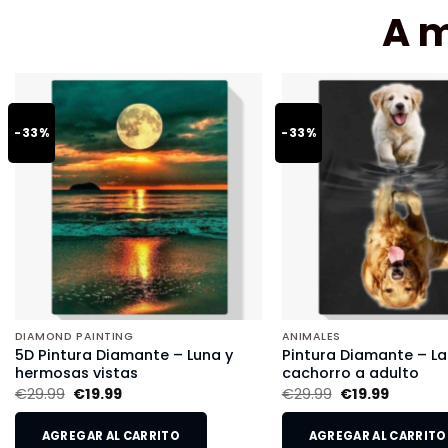
A 
-33%
-33%
DIAMOND PAINTING
ANIMALES
5D Pintura Diamante – Luna y
Pintura Diamante – L
hermosas vistas
cachorro a adulto
€
29.99
€
19.99
€
29.99
€
19.99
AGREGAR AL CARRITO
AGREGAR AL CARRITO