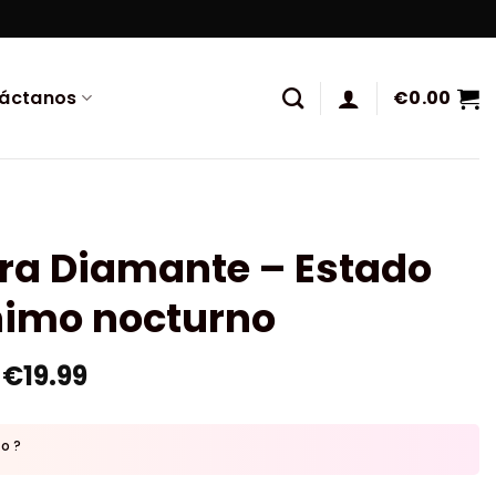
áctanos
€
0.00
ura Diamante – Estado
nimo nocturno
€
19.99
to ?