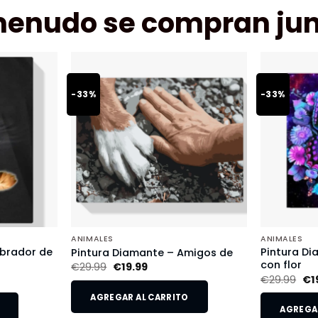
menudo se compran jun
-33%
-33%
ANIMALES
ANIMALES
abrador de
Pintura D
Pintura Diamante – Amigos de
con flor
€
29.99
€
19.99
€
29.99
€
1
AGREGAR AL CARRITO
AGREGAR