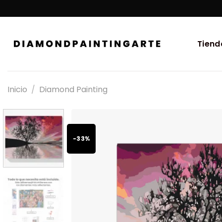
Tiend
Inicio
/
Diamond Painting
-33%