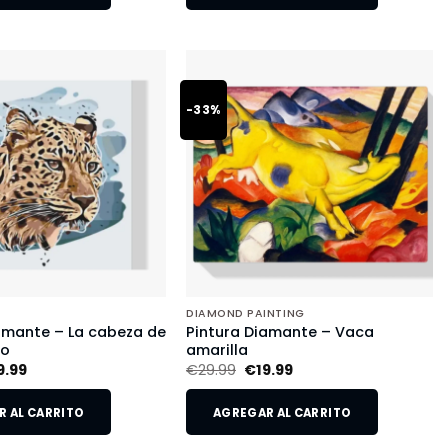
-33%
DIAMOND PAINTING
amante – La cabeza de
Pintura Diamante – Vaca
do
amarilla
9.99
€
29.99
€
19.99
 AL CARRITO
AGREGAR AL CARRITO