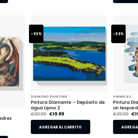
-33%
-33%
DIAMOND PAINTING
ANIMALES
Pintura Diamante – Depósito de
Pintura Di
agua Lipno 2
un leopar
€
29.99
€
19.99
€
29.99
€
1
edrez
AGREGAR AL CARRITO
AGREGAR