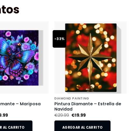
tos
-33%
DIAMOND PAINTING
iamante – Mariposa
Pintura Diamante – Estrella de
Navidad
9.99
€
29.99
€
19.99
 AL CARRITO
AGREGAR AL CARRITO