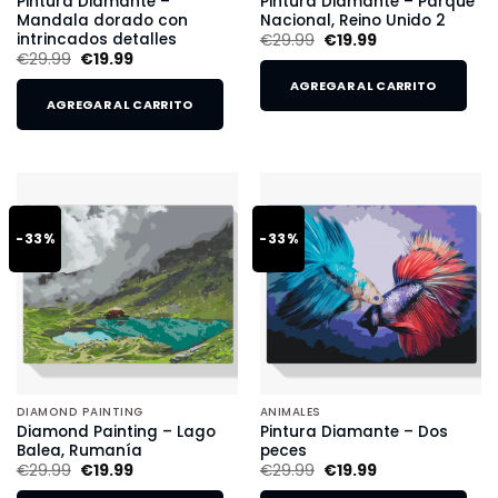
Pintura Diamante –
Pintura Diamante – Parque
Mandala dorado con
Nacional, Reino Unido 2
intrincados detalles
€
29.99
€
19.99
€
29.99
€
19.99
AGREGAR AL CARRITO
AGREGAR AL CARRITO
-33%
-33%
DIAMOND PAINTING
ANIMALES
Diamond Painting – Lago
Pintura Diamante – Dos
Balea, Rumanía
peces
€
29.99
€
19.99
€
29.99
€
19.99