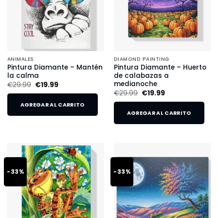
ANIMALES
DIAMOND PAINTING
Pintura Diamante – Mantén
Pintura Diamante – Huerto
la calma
de calabazas a
medianoche
€
29.99
€
19.99
€
29.99
€
19.99
AGREGAR AL CARRITO
AGREGAR AL CARRITO
-33%
-33%