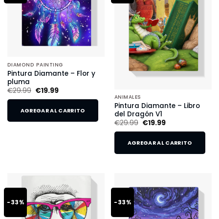
DIAMOND PAINTING
Pintura Diamante – Flor y
pluma
€
29.99
€
19.99
ANIMALES
Pintura Diamante – Libro
AGREGAR AL CARRITO
del Dragón V1
€
29.99
€
19.99
AGREGAR AL CARRITO
-33%
-33%