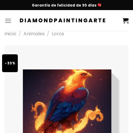
Garantía de felicidad de 30 días
Inicio
/
Animales
/
Loros
-33%