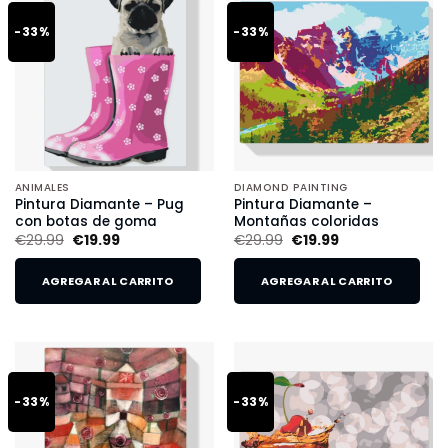
-33%
-33%
ANIMALES
DIAMOND PAINTING
Pintura Diamante – Pug
Pintura Diamante –
con botas de goma
Montañas coloridas
€
29.99
€
19.99
€
29.99
€
19.99
AGREGAR AL CARRITO
AGREGAR AL CARRITO
-33%
-33%