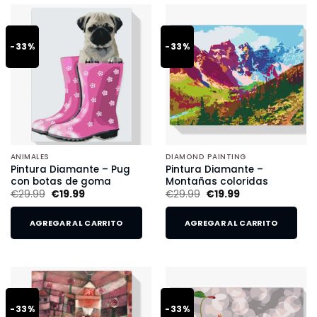
-33%
-33%
ANIMALES
DIAMOND PAINTING
Pintura Diamante – Pug
Pintura Diamante –
con botas de goma
Montañas coloridas
€
29.99
€
19.99
€
29.99
€
19.99
AGREGAR AL CARRITO
AGREGAR AL CARRITO
-33%
-33%