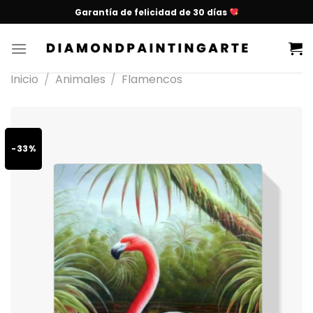
Garantía de felicidad de 30 días
Inicio
/
Animales
/
Flamencos
-33%