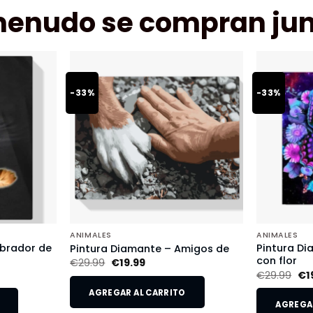
menudo se compran jun
-33%
-33%
ANIMALES
ANIMALES
abrador de
Pintura D
Pintura Diamante – Amigos de
con flor
€
29.99
€
19.99
€
29.99
€
1
AGREGAR AL CARRITO
AGREGAR