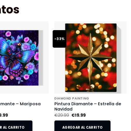
tos
-33%
DIAMOND PAINTING
iamante – Mariposa
Pintura Diamante – Estrella de
Navidad
9.99
€
29.99
€
19.99
 AL CARRITO
AGREGAR AL CARRITO