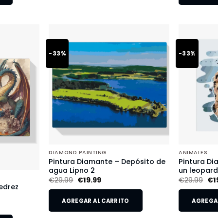
-33%
-33%
DIAMOND PAINTING
ANIMALES
Pintura Diamante – Depósito de
Pintura Di
agua Lipno 2
un leopar
€
29.99
€
19.99
€
29.99
€
1
edrez
AGREGAR AL CARRITO
AGREGAR