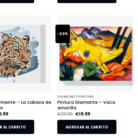
-33%
DIAMOND PAINTING
amante – La cabeza de
Pintura Diamante – Vaca
do
amarilla
9.99
€
29.99
€
19.99
 AL CARRITO
AGREGAR AL CARRITO