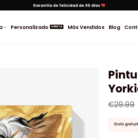
Garantía de felicidad de 30 días
a
Personalizado
Más Vendidos
Blog
Cont
Pintu
Yorki
€
29.99
Envío gratui