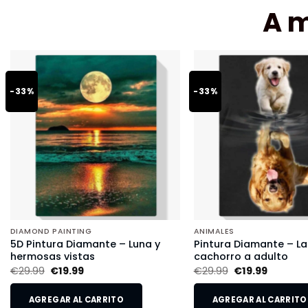
A 
-33%
-33%
DIAMOND PAINTING
ANIMALES
5D Pintura Diamante – Luna y
Pintura Diamante – L
hermosas vistas
cachorro a adulto
€
29.99
€
19.99
€
29.99
€
19.99
AGREGAR AL CARRITO
AGREGAR AL CARRITO