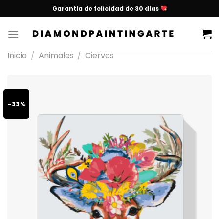
Garantía de felicidad de 30 días
Inicio
/
Animales
/
Ciervos
-33%