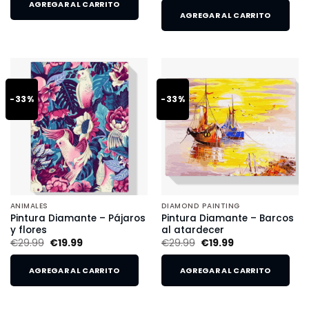
AGREGAR AL CARRITO
AGREGAR AL CARRITO
-33%
-33%
ANIMALES
DIAMOND PAINTING
Pintura Diamante – Pájaros
Pintura Diamante – Barcos
y flores
al atardecer
€
29.99
€
19.99
€
29.99
€
19.99
AGREGAR AL CARRITO
AGREGAR AL CARRITO