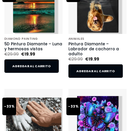
DIAMOND PAINTING
ANIMALES
5D Pintura Diamante – Luna
Pintura Diamante –
y hermosas vistas
Labrador de cachorro a
adulto
€
29.99
€
19.99
€
29.99
€
19.99
AGREGAR AL CARRITO
AGREGAR AL CARRITO
-33%
-33%