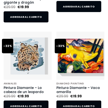
gigante y dragón
€
29.99
€
19.99
AGREGAR AL CARRITO
AGREGAR AL CARRITO
-33%
-33%
ANIMALES
DIAMOND PAINTING
Pintura Diamante – La
Pintura Diamante – Vaca
cabeza de un leopardo
amarilla
€
29.99
€
19.99
€
29.99
€
19.99
AGREGAR AL CARRITO
AGREGAR AL CARRITO