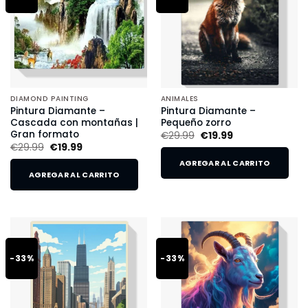
DIAMOND PAINTING
ANIMALES
Pintura Diamante –
Pintura Diamante –
Cascada con montañas |
Pequeño zorro
Gran formato
€
29.99
€
19.99
€
29.99
€
19.99
AGREGAR AL CARRITO
AGREGAR AL CARRITO
-33%
-33%