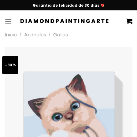
Garantía de felicidad de 30 días
Inicio
/
Animales
/
Gatos
-33%