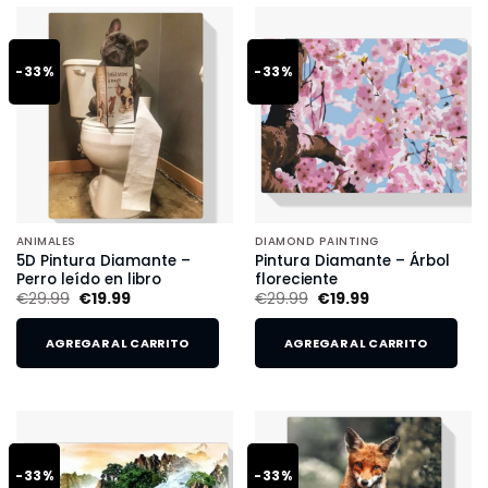
-33%
-33%
ANIMALES
DIAMOND PAINTING
5D Pintura Diamante –
Pintura Diamante – Árbol
Perro leído en libro
floreciente
€
29.99
€
19.99
€
29.99
€
19.99
AGREGAR AL CARRITO
AGREGAR AL CARRITO
-33%
-33%