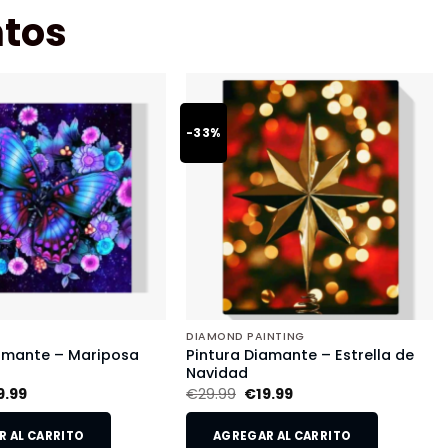
tos
-33%
DIAMOND PAINTING
iamante – Mariposa
Pintura Diamante – Estrella de
Navidad
9.99
€
29.99
€
19.99
 AL CARRITO
AGREGAR AL CARRITO