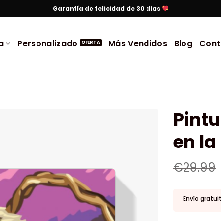
Garantía de felicidad de 30 días
a
Personalizado
Más Vendidos
Blog
Cont
Pintu
en la
€
29.99
Envío gratui