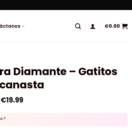
áctanos
€
0.00
ra Diamante – Gatitos
 canasta
€
19.99
to ?