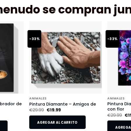
menudo se compran jun
-33%
-33%
ANIMALES
ANIMALES
abrador de
Pintura D
Pintura Diamante – Amigos de
con flor
€
29.99
€
19.99
€
29.99
€
1
AGREGAR AL CARRITO
AGREGAR