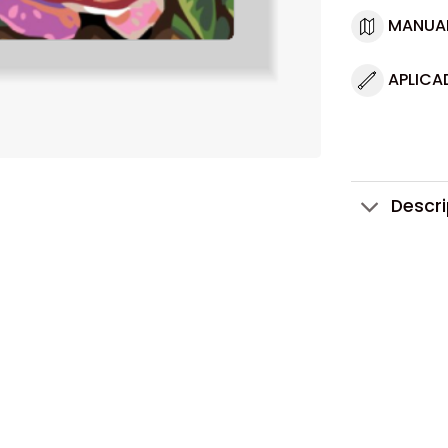
MANUA
APLICA
Descr