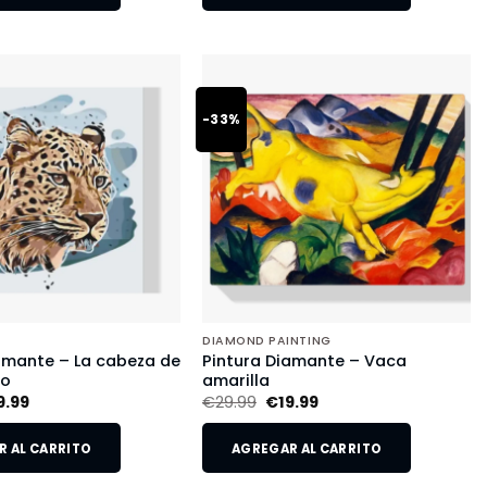
-33%
DIAMOND PAINTING
amante – La cabeza de
Pintura Diamante – Vaca
do
amarilla
9.99
€
29.99
€
19.99
 AL CARRITO
AGREGAR AL CARRITO