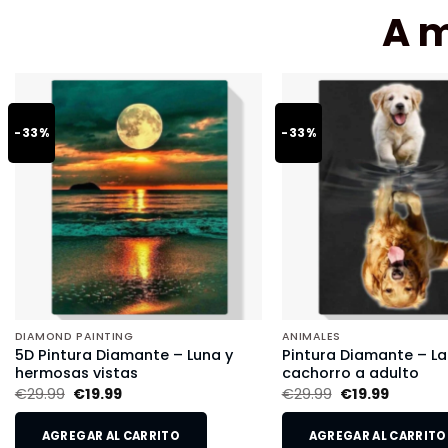
A 
-33%
-33%
DIAMOND PAINTING
ANIMALES
5D Pintura Diamante – Luna y
Pintura Diamante – L
hermosas vistas
cachorro a adulto
€
29.99
€
19.99
€
29.99
€
19.99
AGREGAR AL CARRITO
AGREGAR AL CARRITO