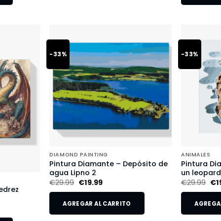
-33%
-33%
DIAMOND PAINTING
ANIMALES
Pintura Diamante – Depósito de
Pintura Di
agua Lipno 2
un leopar
€
29.99
€
19.99
€
29.99
€
1
edrez
AGREGAR AL CARRITO
AGREGAR