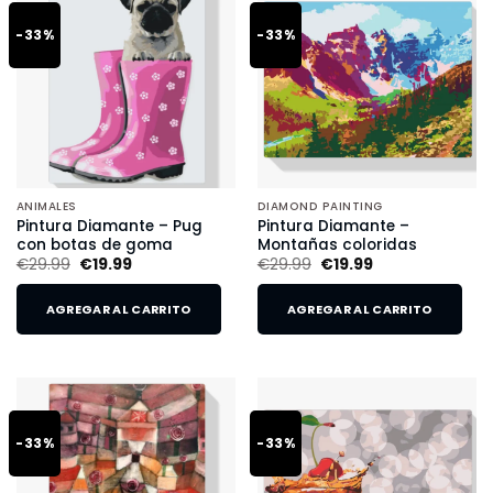
-33%
-33%
ANIMALES
DIAMOND PAINTING
Pintura Diamante – Pug
Pintura Diamante –
con botas de goma
Montañas coloridas
€
29.99
€
19.99
€
29.99
€
19.99
AGREGAR AL CARRITO
AGREGAR AL CARRITO
-33%
-33%