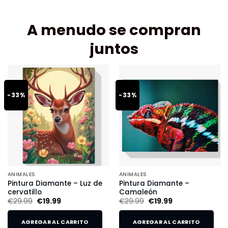
A menudo se compran
juntos
-33%
-33%
ANIMALES
ANIMALES
Pintura Diamante – Luz de
Pintura Diamante –
cervatillo
Camaleón
€
29.99
€
19.99
€
29.99
€
19.99
AGREGAR AL CARRITO
AGREGAR AL CARRITO