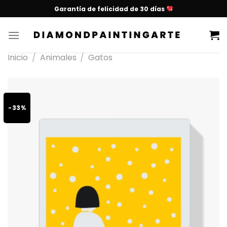
Garantía de felicidad de 30 días
Inicio
/
Animales
/
Gatos
-33%