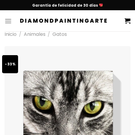
Garantía de felicidad de 30 días
Inicio
/
Animales
/
Gatos
-33%