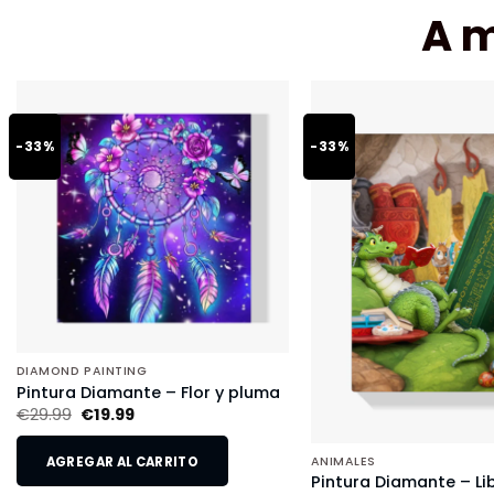
A 
-33%
-33%
DIAMOND PAINTING
Pintura Diamante – Flor y pluma
€
29.99
€
19.99
AGREGAR AL CARRITO
ANIMALES
Pintura Diamante – Li