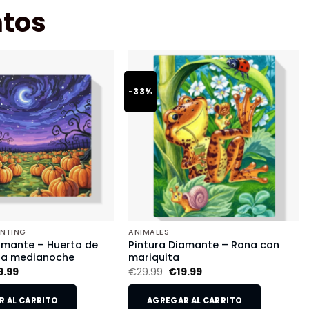
tos
-33%
INTING
ANIMALES
amante – Huerto de
Pintura Diamante – Rana con
 a medianoche
mariquita
9.99
€
29.99
€
19.99
 AL CARRITO
AGREGAR AL CARRITO