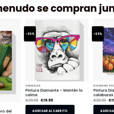
menudo se compran jun
-33%
-33%
ANIMALES
DIAMOND PA
Pintura Diamante – Mantén la
Pintura Di
calma
calabazas
€
29.99
€
19.99
€
29.99
€
1
bro del
AGREGAR AL CARRITO
AGREGAR