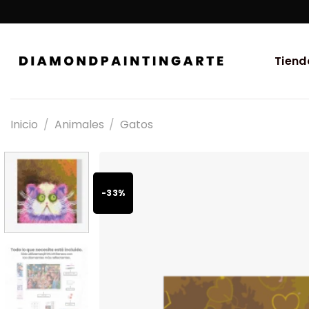
Tiend
Inicio
/
Animales
/
Gatos
-33%