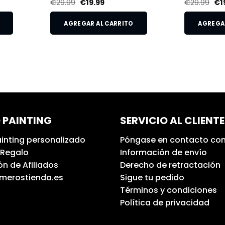
€
29.99
€
19.99
€
29.99
€
1
AGREGAR AL CARRITO
AGREGAR
 PAINTING
SERVICIO AL CLIENTE
inting personalizado
Póngase en contacto con
 Regalo
Información de envío
n de Afiliados
Derecho de retractación
umerostienda.es
Sigue tu pedido
Términos y condiciones
Política de privacidad