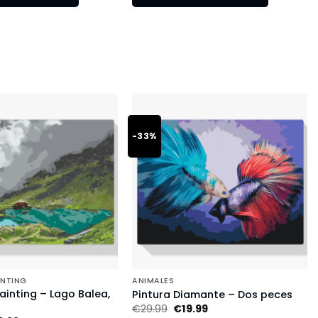
-33%
INTING
ANIMALES
inting – Lago Balea,
Pintura Diamante – Dos peces
€
29.99
€
19.99