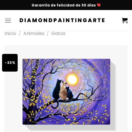
Garantía de felicidad de 30 días
Inicio
/
Animales
/
Gatos
-33%