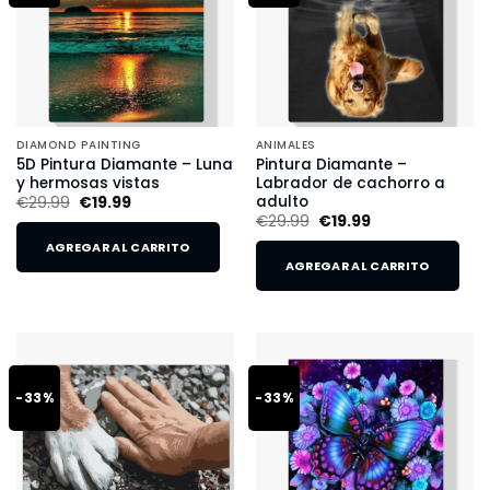
DIAMOND PAINTING
ANIMALES
5D Pintura Diamante – Luna
Pintura Diamante –
y hermosas vistas
Labrador de cachorro a
adulto
€
29.99
€
19.99
€
29.99
€
19.99
AGREGAR AL CARRITO
AGREGAR AL CARRITO
-33%
-33%