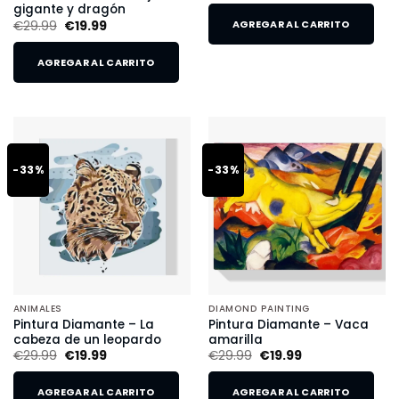
gigante y dragón
€
29.99
€
19.99
AGREGAR AL CARRITO
AGREGAR AL CARRITO
-33%
-33%
ANIMALES
DIAMOND PAINTING
Pintura Diamante – La
Pintura Diamante – Vaca
cabeza de un leopardo
amarilla
€
29.99
€
19.99
€
29.99
€
19.99
AGREGAR AL CARRITO
AGREGAR AL CARRITO