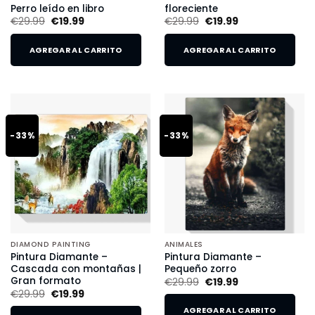
Perro leído en libro
floreciente
€
29.99
€
19.99
€
29.99
€
19.99
AGREGAR AL CARRITO
AGREGAR AL CARRITO
-33%
-33%
DIAMOND PAINTING
ANIMALES
Pintura Diamante –
Pintura Diamante –
Cascada con montañas |
Pequeño zorro
Gran formato
€
29.99
€
19.99
€
29.99
€
19.99
AGREGAR AL CARRITO