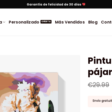
Garantía de felicidad de 30 días
a
Personalizado
Más Vendidos
Blog
Cont
Pintu
pája
€
29.99
Envío gratui