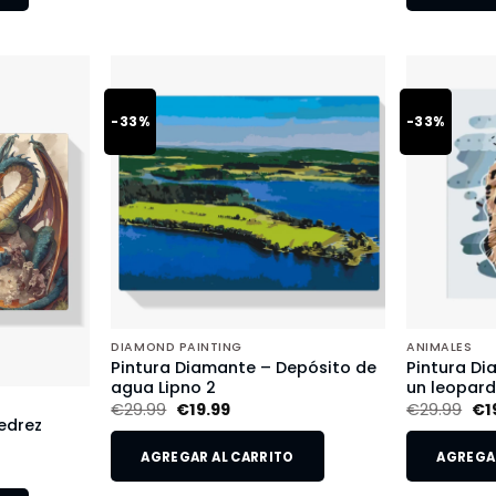
-33%
-33%
DIAMOND PAINTING
ANIMALES
Pintura Diamante – Depósito de
Pintura Di
agua Lipno 2
un leopar
€
29.99
€
19.99
€
29.99
€
1
edrez
AGREGAR AL CARRITO
AGREGAR