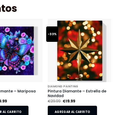
tos
-33%
DIAMOND PAINTING
iamante – Mariposa
Pintura Diamante – Estrella de
Navidad
9.99
€
29.99
€
19.99
 AL CARRITO
AGREGAR AL CARRITO