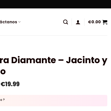
áctanos
€
0.00
ra Diamante – Jacinto y
ro
€
19.99
to ?