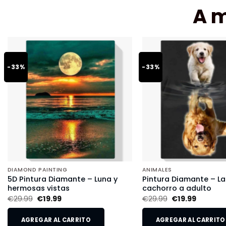
A 
-33%
-33%
DIAMOND PAINTING
ANIMALES
5D Pintura Diamante – Luna y
Pintura Diamante – L
hermosas vistas
cachorro a adulto
€
29.99
€
19.99
€
29.99
€
19.99
AGREGAR AL CARRITO
AGREGAR AL CARRITO