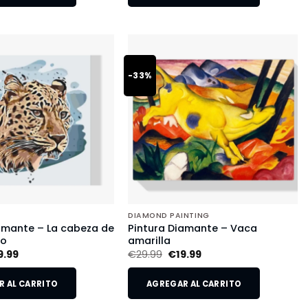
-33%
DIAMOND PAINTING
amante – La cabeza de
Pintura Diamante – Vaca
do
amarilla
9.99
€
29.99
€
19.99
 AL CARRITO
AGREGAR AL CARRITO