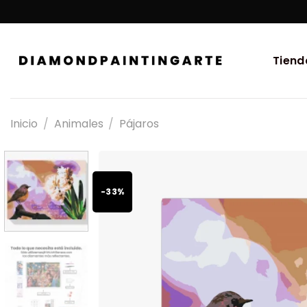
Tiend
Inicio
/
Animales
/
Pájaros
-33%