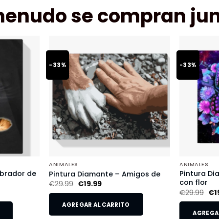
menudo se compran jun
-33%
-33%
ANIMALES
ANIMALES
abrador de
Pintura D
Pintura Diamante – Amigos de
con flor
€
29.99
€
19.99
€
29.99
€
1
AGREGAR AL CARRITO
AGREGAR