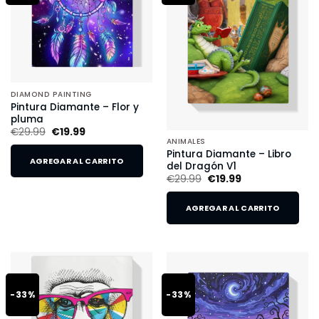
DIAMOND PAINTING
Pintura Diamante – Flor y
pluma
€
29.99
€
19.99
ANIMALES
Pintura Diamante – Libro
AGREGAR AL CARRITO
del Dragón V1
€
29.99
€
19.99
AGREGAR AL CARRITO
-33%
-33%