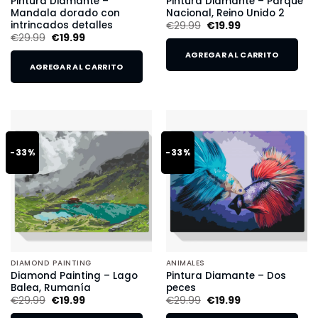
Pintura Diamante –
Pintura Diamante – Parque
Mandala dorado con
Nacional, Reino Unido 2
intrincados detalles
€
29.99
€
19.99
€
29.99
€
19.99
AGREGAR AL CARRITO
AGREGAR AL CARRITO
-33%
-33%
DIAMOND PAINTING
ANIMALES
Diamond Painting – Lago
Pintura Diamante – Dos
Balea, Rumanía
peces
€
29.99
€
19.99
€
29.99
€
19.99