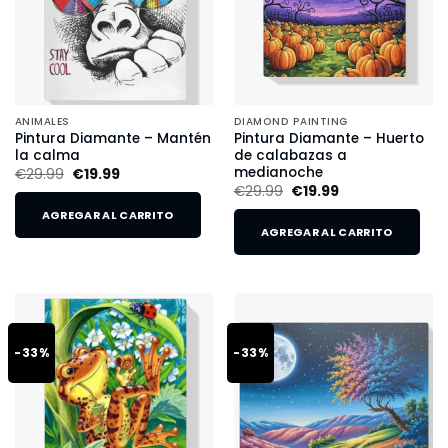
ANIMALES
DIAMOND PAINTING
Pintura Diamante – Mantén
Pintura Diamante – Huerto
la calma
de calabazas a
medianoche
€
29.99
€
19.99
€
29.99
€
19.99
AGREGAR AL CARRITO
AGREGAR AL CARRITO
-33%
-33%