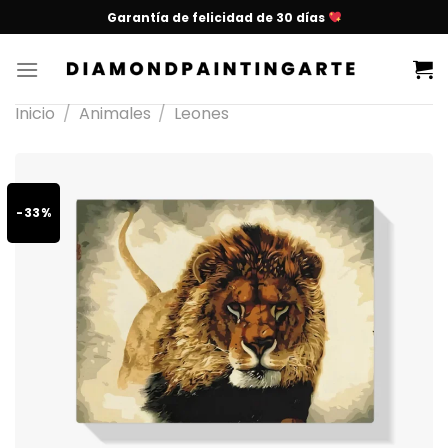
Garantía de felicidad de 30 días
Inicio
/
Animales
/
Leones
-33%