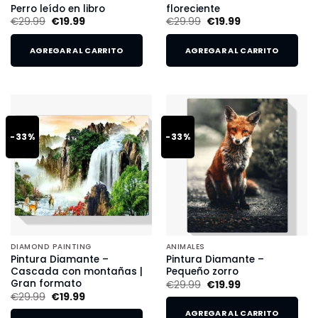
Perro leído en libro
floreciente
€
29.99
€
19.99
€
29.99
€
19.99
AGREGAR AL CARRITO
AGREGAR AL CARRITO
-33%
-33%
DIAMOND PAINTING
ANIMALES
Pintura Diamante –
Pintura Diamante –
Cascada con montañas |
Pequeño zorro
Gran formato
€
29.99
€
19.99
€
29.99
€
19.99
AGREGAR AL CARRITO