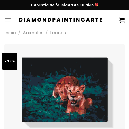
Garantía de felicidad de 30 días
Inicio
/
Animales
/
Leones
-33%