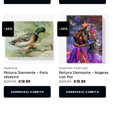
-33%
-33%
ANIMALES
DIAMOND PAINTING
Pintura Diamante – Pato
Pintura Diamante – Mujeres
silvestre
con flor
€
29.99
€
19.99
€
29.99
€
19.99
AGREGAR AL CARRITO
AGREGAR AL CARRITO