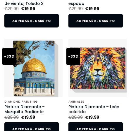
de viento, Toledo 2
espada
€
29.99
€
19.99
€
29.99
€
19.99
AGREGAR AL CARRITO
AGREGAR AL CARRITO
-33%
-33%
DIAMOND PAINTING
ANIMALES
Pintura Diamante –
Pintura Diamante – León
Mezquita Radiante
colorido
€
29.99
€
19.99
€
29.99
€
19.99
AGREGAR AL CARRITO
AGREGAR AL CARRITO