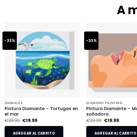
A 
-33%
-33%
ANIMALES
DIAMOND PAINTING
Pintura Diamante – Tortugas en
Pintura Diamante – Mu
el mar
soñadora
€
29.99
€
19.99
€
29.99
€
19.99
AGREGAR AL CARRITO
AGREGAR AL CARRITO