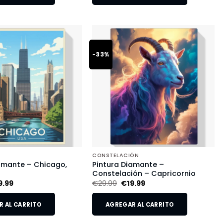
-33%
CONSTELACIÓN
amante – Chicago,
Pintura Diamante –
Constelación – Capricornio
9.99
€
29.99
€
19.99
 AL CARRITO
AGREGAR AL CARRITO