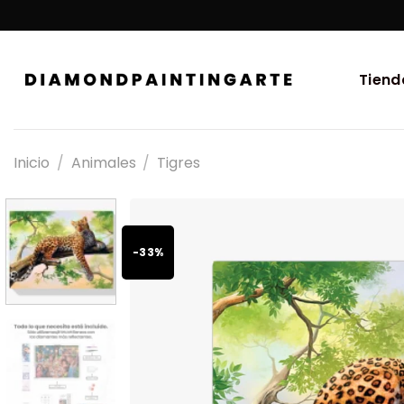
Tiend
Inicio
/
Animales
/
Tigres
-33%