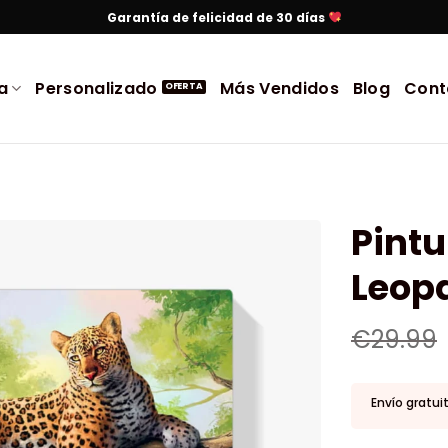
Garantía de felicidad de 30 días
a
Personalizado
Más Vendidos
Blog
Cont
Pint
Leop
€
29.99
Envío gratui