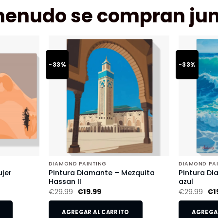
menudo se compran jun
-33%
-33%
DIAMOND PAINTING
DIAMOND PA
jer
Pintura Diamante – Mezquita
Pintura Di
Hassan II
azul
€
29.99
€
19.99
€
29.99
€
1
AGREGAR AL CARRITO
AGREGAR