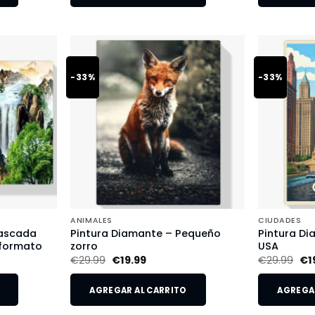
-33%
-33%
ANIMALES
CIUDADES
Cascada
Pintura Diamante – Pequeño
Pintura Di
 formato
zorro
USA
€
29.99
€
19.99
€
29.99
€
1
AGREGAR AL CARRITO
AGREGAR