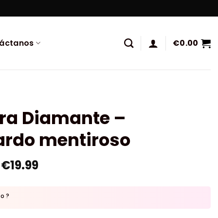
áctanos
€
0.00
ura Diamante –
ardo mentiroso
€
19.99
to ?