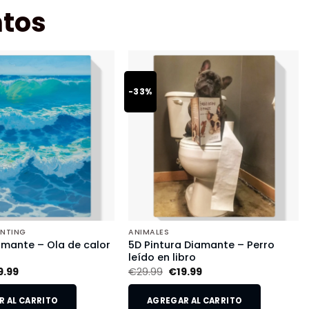
tos
-33%
INTING
ANIMALES
amante – Ola de calor
5D Pintura Diamante – Perro
leído en libro
9.99
€
29.99
€
19.99
 AL CARRITO
AGREGAR AL CARRITO