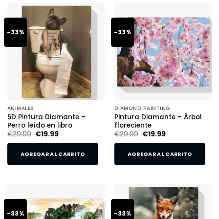
-33%
-33%
ANIMALES
DIAMOND PAINTING
5D Pintura Diamante –
Pintura Diamante – Árbol
Perro leído en libro
floreciente
€
29.99
€
19.99
€
29.99
€
19.99
AGREGAR AL CARRITO
AGREGAR AL CARRITO
-33%
-33%