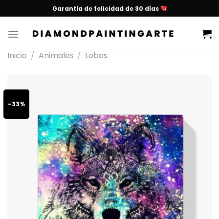
Garantía de felicidad de 30 días
Inicio
/
Animales
/
Lobos
-33%