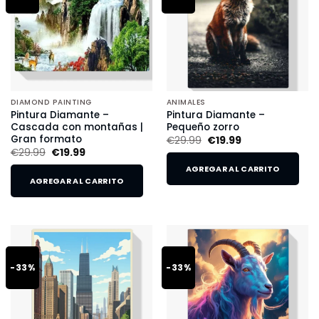
DIAMOND PAINTING
ANIMALES
Pintura Diamante –
Pintura Diamante –
Cascada con montañas |
Pequeño zorro
Gran formato
€
29.99
€
19.99
€
29.99
€
19.99
AGREGAR AL CARRITO
AGREGAR AL CARRITO
-33%
-33%