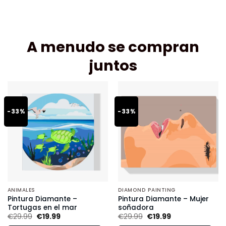
A menudo se compran
juntos
-33%
-33%
ANIMALES
DIAMOND PAINTING
Pintura Diamante –
Pintura Diamante – Mujer
Tortugas en el mar
soñadora
€
29.99
€
19.99
€
29.99
€
19.99