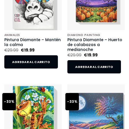
ANIMALES
DIAMOND PAINTING
Pintura Diamante – Mantén
Pintura Diamante – Huerto
la calma
de calabazas a
medianoche
€
29.99
€
19.99
€
29.99
€
19.99
AGREGAR AL CARRITO
AGREGAR AL CARRITO
-33%
-33%