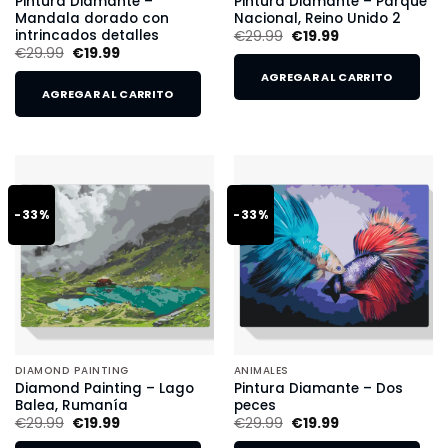
Pintura Diamante –
Pintura Diamante – Parque
Mandala dorado con
Nacional, Reino Unido 2
intrincados detalles
€
29.99
€
19.99
€
29.99
€
19.99
AGREGAR AL CARRITO
AGREGAR AL CARRITO
-33%
-33%
DIAMOND PAINTING
ANIMALES
Diamond Painting – Lago
Pintura Diamante – Dos
Balea, Rumanía
peces
€
29.99
€
19.99
€
29.99
€
19.99