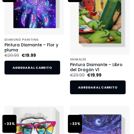
DIAMOND PAINTING
Pintura Diamante – Flor y
pluma
€
29.99
€
19.99
ANIMALES
Pintura Diamante – Libro
AGREGAR AL CARRITO
del Dragón V1
€
29.99
€
19.99
AGREGAR AL CARRITO
-33%
-33%