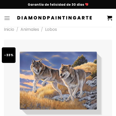
Garantía de felicidad de 30 días
Inicio
/
Animales
/
Lobos
-33%