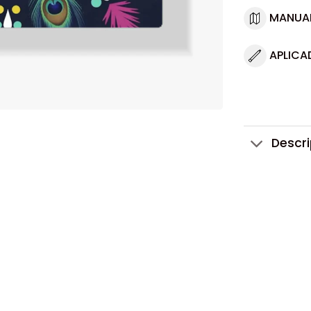
MANUA
APLICA
Descr