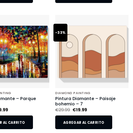
-33%
INTING
DIAMOND PAINTING
amante – Parque
Pintura Diamante – Paisaje
o
bohemio – 7
9.99
€
29.99
€
19.99
 AL CARRITO
AGREGAR AL CARRITO