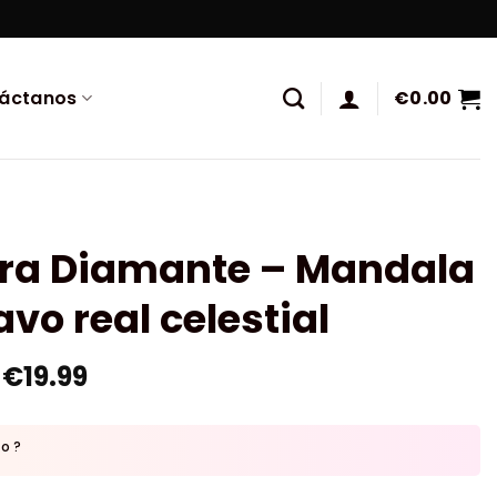
áctanos
€
0.00
ura Diamante – Mandala
avo real celestial
€
19.99
to ?