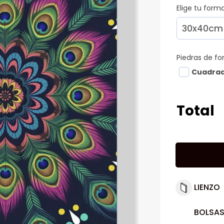
Elige tu for
Piedras de f
Cuadra
Total
LIENZO
BOLSAS