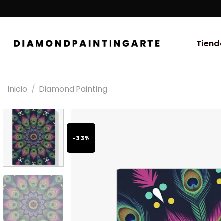
Tiend
Inicio
/
Diamond Painting
-33%