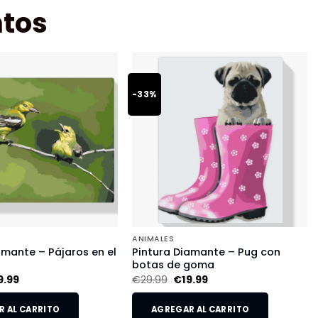
tos
-33%
ANIMALES
amante – Pájaros en el
Pintura Diamante – Pug con
botas de goma
9.99
€
29.99
€
19.99
 AL CARRITO
AGREGAR AL CARRITO