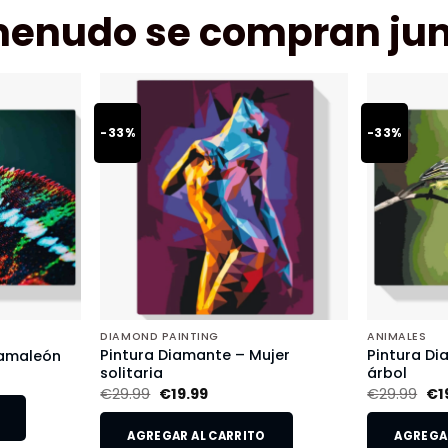
menudo se compran jun
-33%
-33%
DIAMOND PAINTING
ANIMALES
Pintura Diamante – Mujer
Pintura Di
Camaleón
solitaria
árbol
€
29.99
€
19.99
€
29.99
€
1
AGREGAR AL CARRITO
AGREGAR