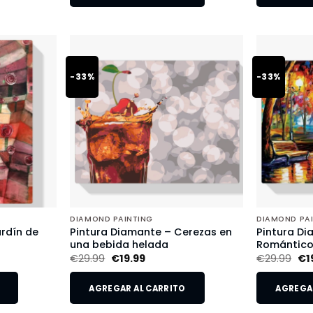
-33%
-33%
DIAMOND PAINTING
DIAMOND PA
rdín de
Pintura Diamante – Cerezas en
Pintura Di
una bebida helada
Romántic
€
29.99
€
19.99
€
29.99
€
1
AGREGAR AL CARRITO
AGREGAR