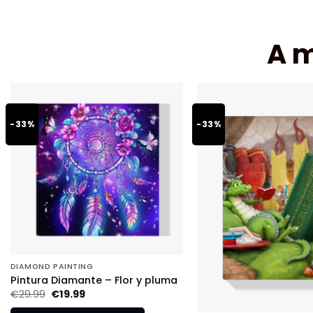
A 
-33%
-33%
DIAMOND PAINTING
Pintura Diamante – Flor y pluma
€
29.99
€
19.99