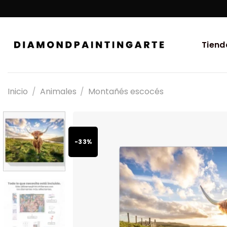
Tiend
Inicio
/
Animales
/
Montañés escocés
-33%