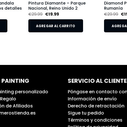
andala
Pintura Diamante – Parque
Diamond Pa
s detalles
Nacional, Reino Unido 2
Rumanía
€
29.99
€
19.99
€
29.99
€
1
AGREGAR AL CARRITO
AGREGAR
 PAINTING
SERVICIO AL CLIENTE
inting personalizado
Póngase en contacto con
 Regalo
Información de envío
n de Afiliados
Derecho de retractación
umerostienda.es
Sigue tu pedido
Términos y condiciones