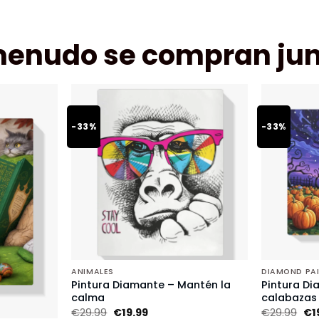
menudo se compran jun
-33%
-33%
ANIMALES
DIAMOND PA
Pintura Diamante – Mantén la
Pintura Di
calma
calabazas
€
29.99
€
19.99
€
29.99
€
1