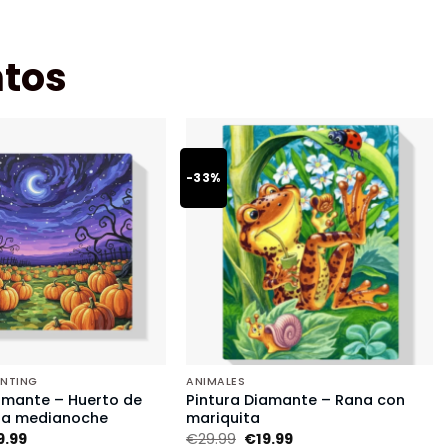
tos
-33%
INTING
ANIMALES
amante – Huerto de
Pintura Diamante – Rana con
 a medianoche
mariquita
9.99
€
29.99
€
19.99