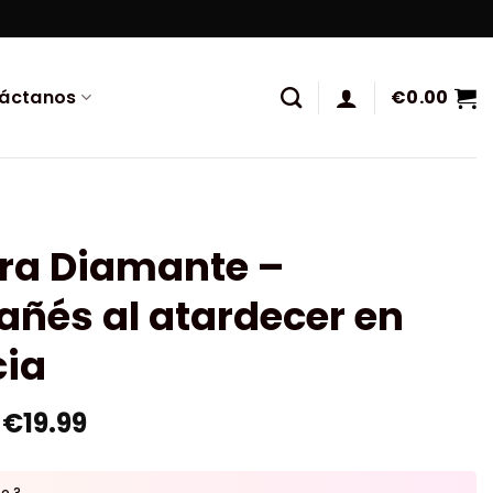
áctanos
€
0.00
ura Diamante –
ñés al atardecer en
cia
€
19.99
to ?