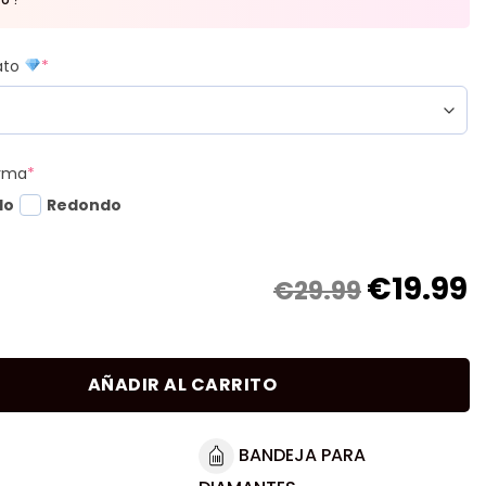
mato
*
orma
*
do
Redondo
€
19.99
€29.99
AÑADIR AL CARRITO
BANDEJA PARA