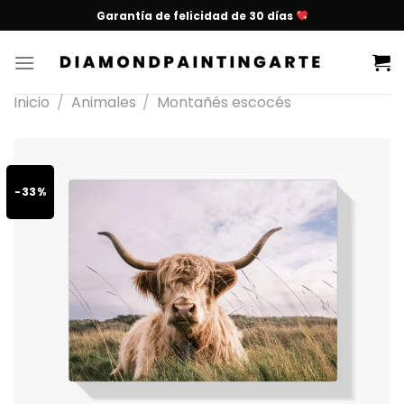
Garantía de felicidad de 30 días
Inicio
/
Animales
/
Montañés escocés
-33%