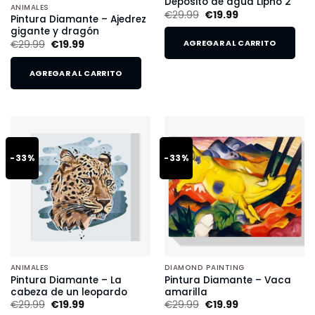
Depósito de agua Lipno 2
ANIMALES
€
29.99
€
19.99
Pintura Diamante – Ajedrez
gigante y dragón
€
29.99
€
19.99
AGREGAR AL CARRITO
AGREGAR AL CARRITO
-33%
-33%
ANIMALES
DIAMOND PAINTING
Pintura Diamante – La
Pintura Diamante – Vaca
cabeza de un leopardo
amarilla
€
29.99
€
19.99
€
29.99
€
19.99