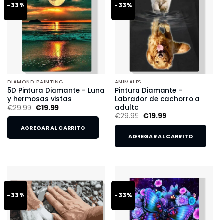
-33%
-33%
DIAMOND PAINTING
ANIMALES
5D Pintura Diamante – Luna
Pintura Diamante –
y hermosas vistas
Labrador de cachorro a
adulto
€
29.99
€
19.99
€
29.99
€
19.99
AGREGAR AL CARRITO
AGREGAR AL CARRITO
-33%
-33%