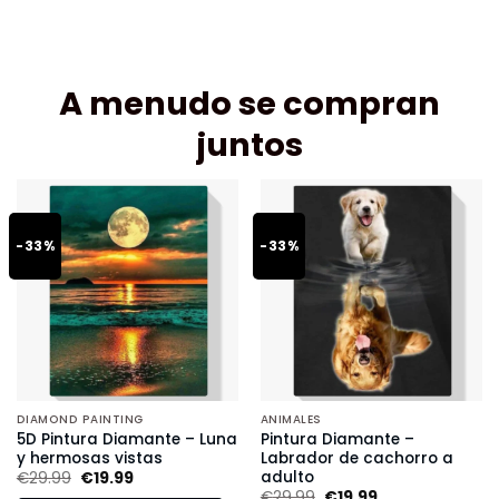
A menudo se compran
juntos
-33%
-33%
DIAMOND PAINTING
ANIMALES
5D Pintura Diamante – Luna
Pintura Diamante –
y hermosas vistas
Labrador de cachorro a
adulto
€
29.99
€
19.99
€
29.99
€
19.99