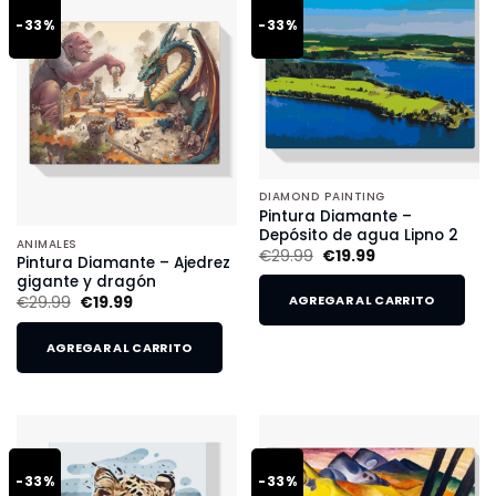
-33%
-33%
DIAMOND PAINTING
Pintura Diamante –
Depósito de agua Lipno 2
ANIMALES
€
29.99
€
19.99
Pintura Diamante – Ajedrez
gigante y dragón
€
29.99
€
19.99
AGREGAR AL CARRITO
AGREGAR AL CARRITO
-33%
-33%