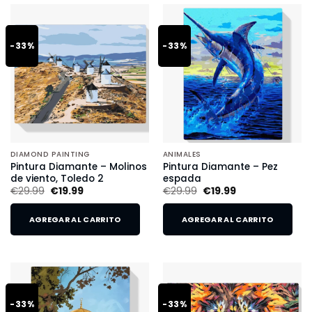
-33%
-33%
DIAMOND PAINTING
ANIMALES
Pintura Diamante – Molinos
Pintura Diamante – Pez
de viento, Toledo 2
espada
€
29.99
€
19.99
€
29.99
€
19.99
AGREGAR AL CARRITO
AGREGAR AL CARRITO
-33%
-33%