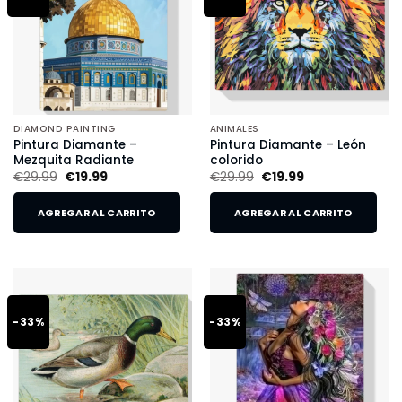
DIAMOND PAINTING
ANIMALES
Pintura Diamante –
Pintura Diamante – León
Mezquita Radiante
colorido
€
29.99
€
19.99
€
29.99
€
19.99
AGREGAR AL CARRITO
AGREGAR AL CARRITO
-33%
-33%