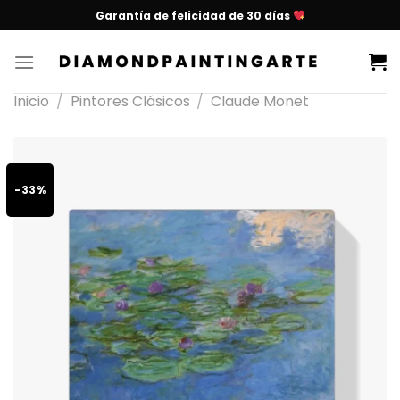
Garantía de felicidad de 30 días
Inicio
/
Pintores Clásicos
/
Claude Monet
-33%