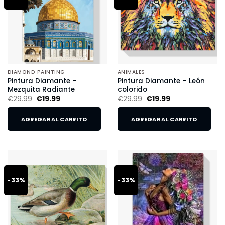
DIAMOND PAINTING
ANIMALES
Pintura Diamante –
Pintura Diamante – León
Mezquita Radiante
colorido
€
29.99
€
19.99
€
29.99
€
19.99
AGREGAR AL CARRITO
AGREGAR AL CARRITO
-33%
-33%