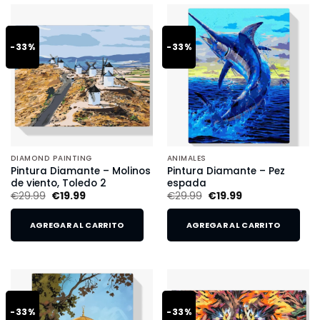
-33%
-33%
DIAMOND PAINTING
ANIMALES
Pintura Diamante – Molinos
Pintura Diamante – Pez
de viento, Toledo 2
espada
€
29.99
€
19.99
€
29.99
€
19.99
AGREGAR AL CARRITO
AGREGAR AL CARRITO
-33%
-33%