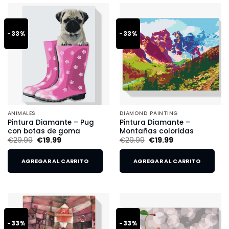
-33%
-33%
ANIMALES
DIAMOND PAINTING
Pintura Diamante – Pug
Pintura Diamante –
con botas de goma
Montañas coloridas
€
29.99
€
19.99
€
29.99
€
19.99
AGREGAR AL CARRITO
AGREGAR AL CARRITO
-33%
-33%