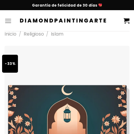
Garantía de felicidad de 30 días
Inicio
/
Religioso
/
Islam
-33%