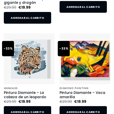
gigante y dragón
€
29.99
€
19.99
AGREGAR AL CARRITO
AGREGAR AL CARRITO
-33%
-33%
ANIMALES
DIAMOND PAINTING
Pintura Diamante – La
Pintura Diamante – Vaca
cabeza de un leopardo
amarilla
€
29.99
€
19.99
€
29.99
€
19.99
AGREGAR AL CARRITO
AGREGAR AL CARRITO