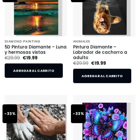
DIAMOND PAINTING
ANIMALES
5D Pintura Diamante – Luna
Pintura Diamante –
y hermosas vistas
Labrador de cachorro a
adulto
€
29.99
€
19.99
€
29.99
€
19.99
AGREGAR AL CARRITO
AGREGAR AL CARRITO
-33%
-33%