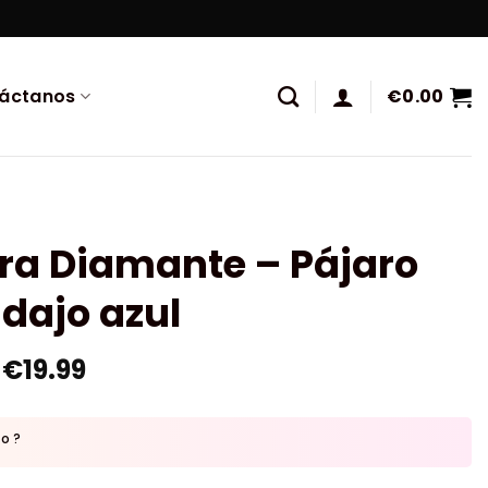
áctanos
€
0.00
ra Diamante – Pájaro
dajo azul
€
19.99
to ?