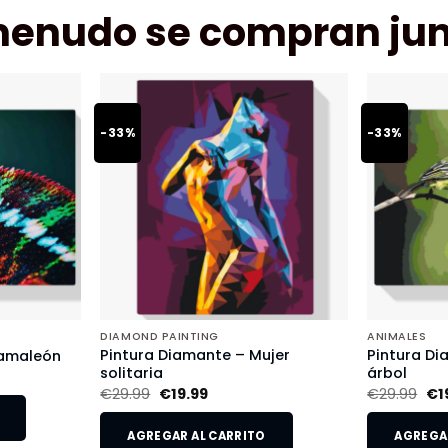
menudo se compran jun
-33%
-33%
DIAMOND PAINTING
ANIMALES
Pintura Diamante – Mujer
Pintura Di
Camaleón
solitaria
árbol
€
29.99
€
19.99
€
29.99
€
1
AGREGAR AL CARRITO
AGREGAR