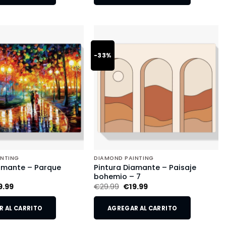
-33%
INTING
DIAMOND PAINTING
amante – Parque
Pintura Diamante – Paisaje
o
bohemio – 7
9.99
€
29.99
€
19.99
 AL CARRITO
AGREGAR AL CARRITO