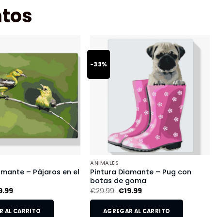
tos
-33%
ANIMALES
amante – Pájaros en el
Pintura Diamante – Pug con
botas de goma
9.99
€
29.99
€
19.99
 AL CARRITO
AGREGAR AL CARRITO