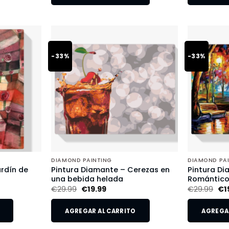
-33%
-33%
DIAMOND PAINTING
DIAMOND PA
rdín de
Pintura Diamante – Cerezas en
Pintura Di
una bebida helada
Romántic
€
29.99
€
19.99
€
29.99
€
1
AGREGAR AL CARRITO
AGREGAR