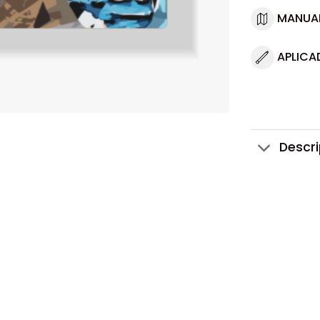
MANUA
APLICA
Descr