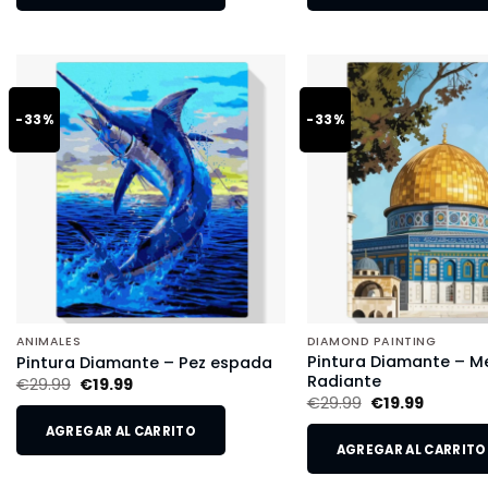
-33%
-33%
ANIMALES
DIAMOND PAINTING
Pintura Diamante – M
Pintura Diamante – Pez espada
Radiante
€
29.99
€
19.99
€
29.99
€
19.99
AGREGAR AL CARRITO
AGREGAR AL CARRITO