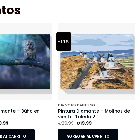
tos
-33%
DIAMOND PAINTING
amante – Búho en
Pintura Diamante – Molinos de
viento, Toledo 2
9.99
€
29.99
€
19.99
 AL CARRITO
AGREGAR AL CARRITO