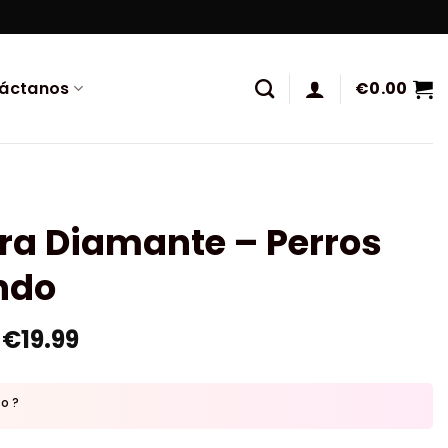
áctanos
€
0.00
ra Diamante – Perros
ndo
€
19.99
to ?