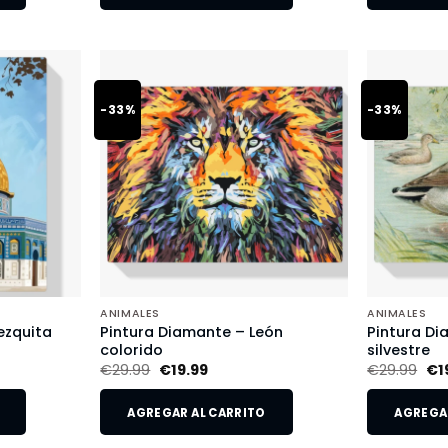
-33%
-33%
ANIMALES
ANIMALES
ezquita
Pintura Diamante – León
Pintura Di
colorido
silvestre
€
29.99
€
19.99
€
29.99
€
1
AGREGAR AL CARRITO
AGREGAR