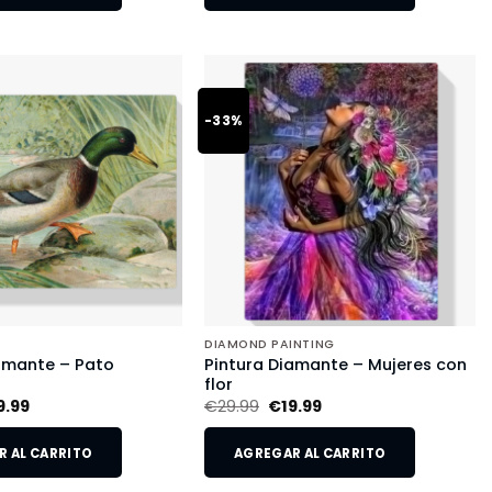
-33%
DIAMOND PAINTING
amante – Pato
Pintura Diamante – Mujeres con
flor
9.99
€
29.99
€
19.99
 AL CARRITO
AGREGAR AL CARRITO