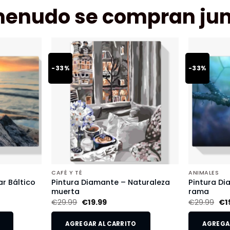
menudo se compran jun
-33%
-33%
CAFÉ Y TÉ
ANIMALES
r Báltico
Pintura Diamante – Naturaleza
Pintura Di
muerta
rama
€
29.99
€
19.99
€
29.99
€
1
AGREGAR AL CARRITO
AGREGAR