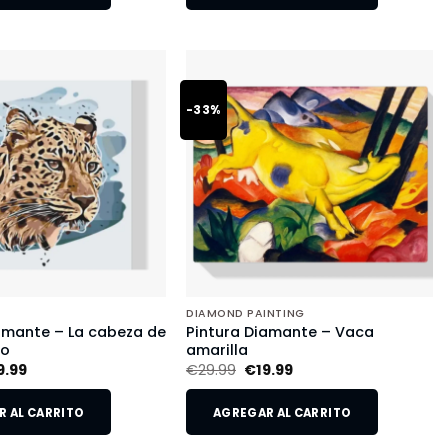
-33%
DIAMOND PAINTING
amante – La cabeza de
Pintura Diamante – Vaca
do
amarilla
9.99
€
29.99
€
19.99
 AL CARRITO
AGREGAR AL CARRITO