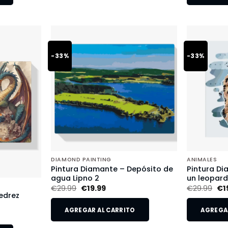
-33%
-33%
DIAMOND PAINTING
ANIMALES
Pintura Diamante – Depósito de
Pintura Di
agua Lipno 2
un leopar
€
29.99
€
19.99
€
29.99
€
1
edrez
AGREGAR AL CARRITO
AGREGAR