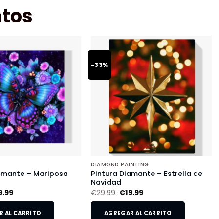
tos
-33%
DIAMOND PAINTING
iamante – Mariposa
Pintura Diamante – Estrella de
Navidad
9.99
€
29.99
€
19.99
 AL CARRITO
AGREGAR AL CARRITO