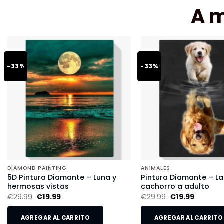
A 
-33%
-33%
DIAMOND PAINTING
ANIMALES
5D Pintura Diamante – Luna y
Pintura Diamante – L
hermosas vistas
cachorro a adulto
€
29.99
€
19.99
€
29.99
€
19.99
AGREGAR AL CARRITO
AGREGAR AL CARRITO