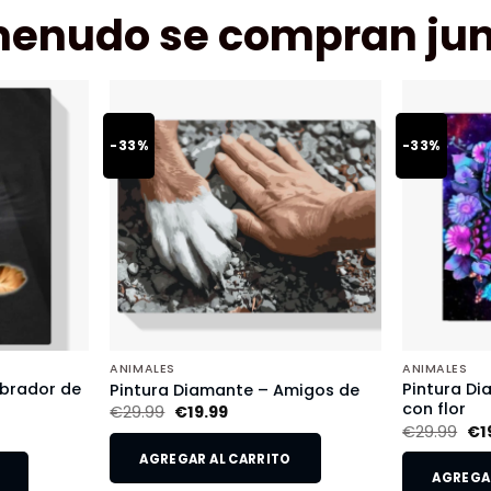
menudo se compran jun
-33%
-33%
ANIMALES
ANIMALES
abrador de
Pintura D
Pintura Diamante – Amigos de
con flor
€
29.99
€
19.99
€
29.99
€
1
AGREGAR AL CARRITO
AGREGAR