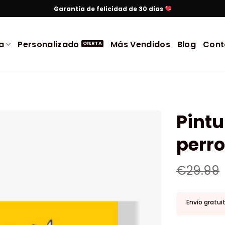
Garantía de felicidad de 30 días
a
Personalizado
Más Vendidos
Blog
Cont
Pint
perr
€
29.99
Envío gratui