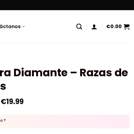
áctanos
€
0.00
ura Diamante – Razas de
os
€
19.99
to ?