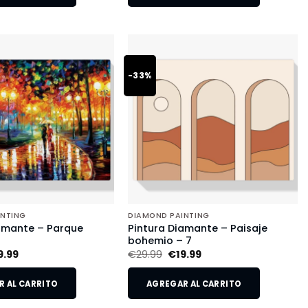
-33%
INTING
DIAMOND PAINTING
amante – Parque
Pintura Diamante – Paisaje
o
bohemio – 7
9.99
€
29.99
€
19.99
 AL CARRITO
AGREGAR AL CARRITO