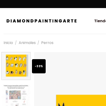
Tiend
Inicio
/
Animales
/
Perros
-33%