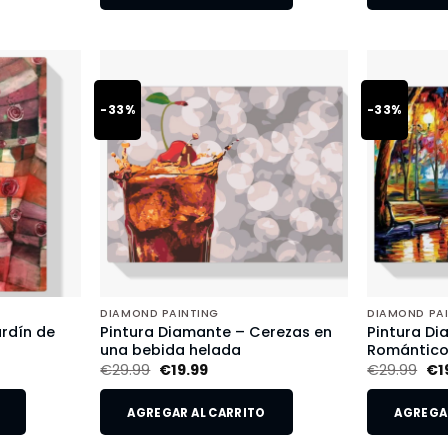
-33%
-33%
DIAMOND PAINTING
DIAMOND PA
rdín de
Pintura Diamante – Cerezas en
Pintura Di
una bebida helada
Romántic
€
29.99
€
19.99
€
29.99
€
1
AGREGAR AL CARRITO
AGREGAR