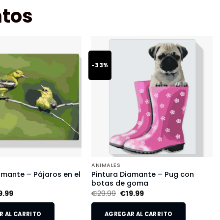
tos
-33%
ANIMALES
amante – Pájaros en el
Pintura Diamante – Pug con
botas de goma
9.99
€
29.99
€
19.99
 AL CARRITO
AGREGAR AL CARRITO