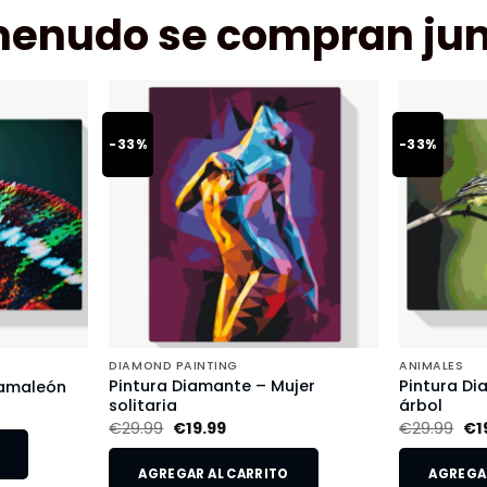
menudo se compran jun
-33%
-33%
DIAMOND PAINTING
ANIMALES
Pintura Diamante – Mujer
Pintura Di
Camaleón
solitaria
árbol
€
29.99
€
19.99
€
29.99
€
1
AGREGAR AL CARRITO
AGREGAR