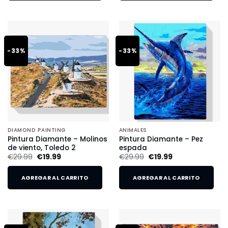
-33%
-33%
DIAMOND PAINTING
ANIMALES
Pintura Diamante – Molinos
Pintura Diamante – Pez
de viento, Toledo 2
espada
€
29.99
€
19.99
€
29.99
€
19.99
AGREGAR AL CARRITO
AGREGAR AL CARRITO