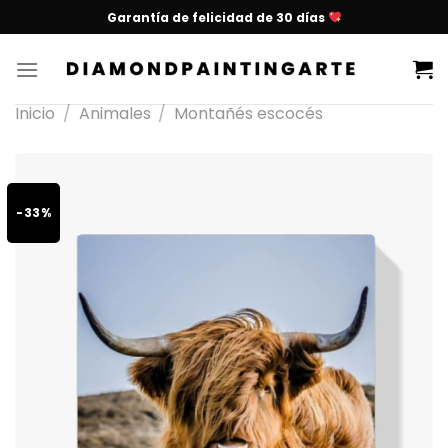
Garantía de felicidad de 30 días
Inicio
/
Animales
/
Montañés escocés
-33%