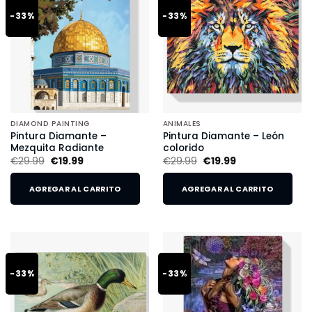
-33%
-33%
DIAMOND PAINTING
ANIMALES
Pintura Diamante –
Pintura Diamante – León
Mezquita Radiante
colorido
€
29.99
€
19.99
€
29.99
€
19.99
AGREGAR AL CARRITO
AGREGAR AL CARRITO
-33%
-33%