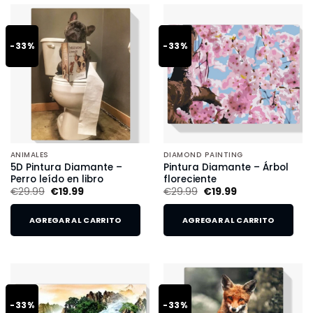
-33%
-33%
ANIMALES
DIAMOND PAINTING
5D Pintura Diamante –
Pintura Diamante – Árbol
Perro leído en libro
floreciente
€
29.99
€
19.99
€
29.99
€
19.99
AGREGAR AL CARRITO
AGREGAR AL CARRITO
-33%
-33%