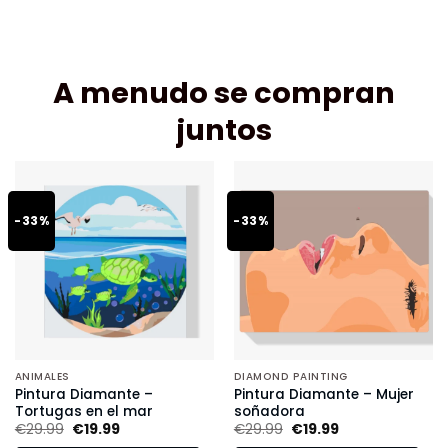
A menudo se compran
juntos
-33%
-33%
ANIMALES
DIAMOND PAINTING
Pintura Diamante –
Pintura Diamante – Mujer
Tortugas en el mar
soñadora
€
29.99
€
19.99
€
29.99
€
19.99