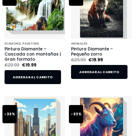
DIAMOND PAINTING
ANIMALES
Pintura Diamante –
Pintura Diamante –
Cascada con montañas |
Pequeño zorro
Gran formato
€
29.99
€
19.99
€
29.99
€
19.99
AGREGAR AL CARRITO
AGREGAR AL CARRITO
-33%
-33%