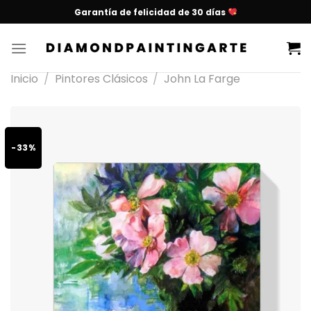
Garantía de felicidad de 30 días
Inicio
/
Pintores Clásicos
/
John La Farge
-33%