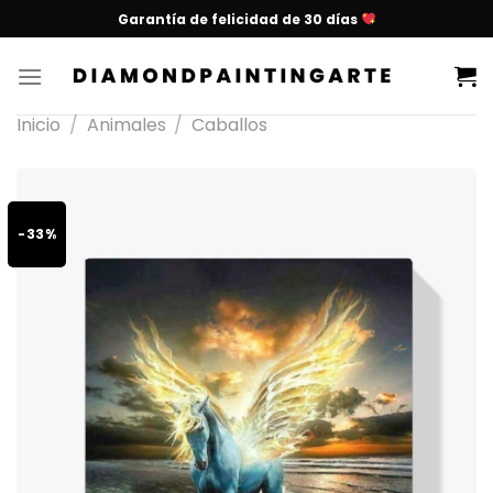
Garantía de felicidad de 30 días
Inicio
/
Animales
/
Caballos
-33%