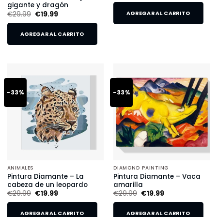
gigante y dragón
€
29.99
€
19.99
AGREGAR AL CARRITO
AGREGAR AL CARRITO
-33%
-33%
ANIMALES
DIAMOND PAINTING
Pintura Diamante – La
Pintura Diamante – Vaca
cabeza de un leopardo
amarilla
€
29.99
€
19.99
€
29.99
€
19.99
AGREGAR AL CARRITO
AGREGAR AL CARRITO