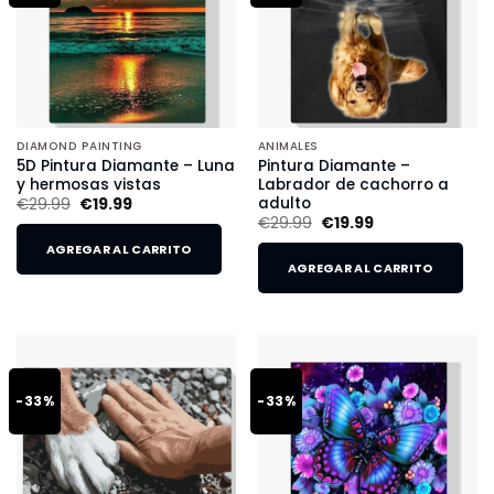
DIAMOND PAINTING
ANIMALES
5D Pintura Diamante – Luna
Pintura Diamante –
y hermosas vistas
Labrador de cachorro a
adulto
€
29.99
€
19.99
€
29.99
€
19.99
AGREGAR AL CARRITO
AGREGAR AL CARRITO
-33%
-33%