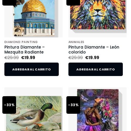
DIAMOND PAINTING
ANIMALES
Pintura Diamante –
Pintura Diamante – León
Mezquita Radiante
colorido
€
29.99
€
19.99
€
29.99
€
19.99
AGREGAR AL CARRITO
AGREGAR AL CARRITO
-33%
-33%