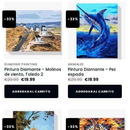
-33%
-33%
DIAMOND PAINTING
ANIMALES
Pintura Diamante – Molinos
Pintura Diamante – Pez
de viento, Toledo 2
espada
€
29.99
€
19.99
€
29.99
€
19.99
AGREGAR AL CARRITO
AGREGAR AL CARRITO
-33%
-33%