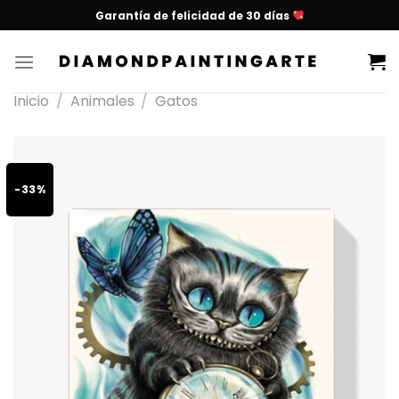
Garantía de felicidad de 30 días
Inicio
/
Animales
/
Gatos
-33%