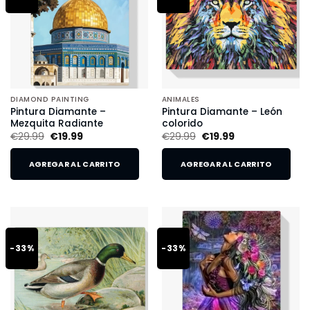
DIAMOND PAINTING
ANIMALES
Pintura Diamante –
Pintura Diamante – León
Mezquita Radiante
colorido
€
29.99
€
19.99
€
29.99
€
19.99
AGREGAR AL CARRITO
AGREGAR AL CARRITO
-33%
-33%