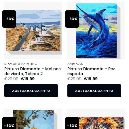
-33%
-33%
DIAMOND PAINTING
ANIMALES
Pintura Diamante – Molinos
Pintura Diamante – Pez
de viento, Toledo 2
espada
€
29.99
€
19.99
€
29.99
€
19.99
AGREGAR AL CARRITO
AGREGAR AL CARRITO
-33%
-33%