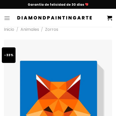
Garantía de felicidad de 30 días
Inicio
/
Animales
/
Zorros
-33%