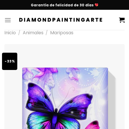
Garantía de felicidad de 30 días
Inicio
/
Animales
/
Mariposas
-33%